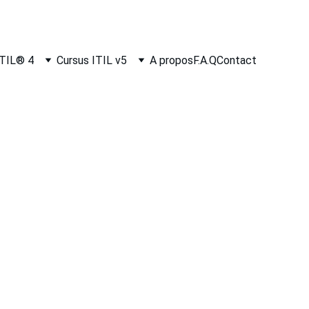
ITIL® 4
Cursus ITIL v5
A propos
F.A.Q
Contact
profondeur la pratique de Gestion des 