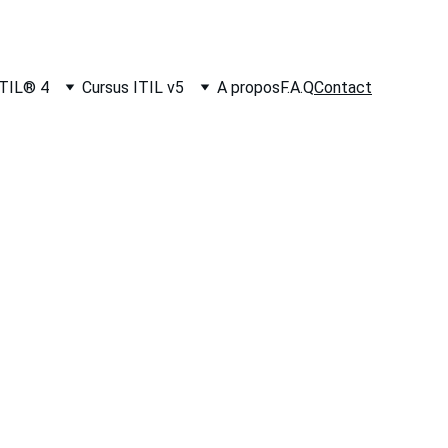
ITIL® 4
Cursus ITIL v5
A propos
F.A.Q
Contact